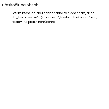
Přeskočit na obsah
Patřím k těm, co jdou dennodenně za svým snem, dřina,
slzy, krev a pot každým dnem. Vytrvale dokud neumřeme,
zastavit už prostě nemůžeme....