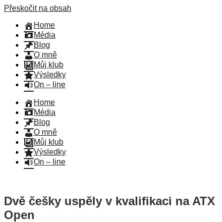
Přeskočit na obsah
Home
Média
Blog
O mně
Můj klub
Výsledky
On – line
Home
Média
Blog
O mně
Můj klub
Výsledky
On – line
Dvě češky uspěly v kvalifikaci na ATX
Open