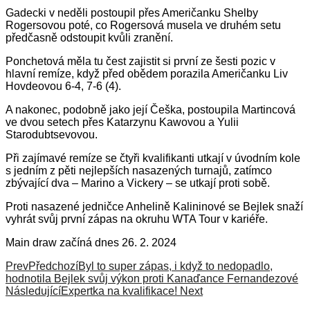
Gadecki v neděli postoupil přes Američanku Shelby
Rogersovou poté, co Rogersová musela ve druhém setu
předčasně odstoupit kvůli zranění.
Ponchetová měla tu čest zajistit si první ze šesti pozic v
hlavní remíze, když před obědem porazila Američanku Liv
Hovdeovou 6-4, 7-6 (4).
A nakonec, podobně jako její Češka, postoupila Martincová
ve dvou setech přes Katarzynu Kawovou a Yulii
Starodubtsevovou.
Při zajímavé remíze se čtyři kvalifikanti utkají v úvodním kole
s jedním z pěti nejlepších nasazených turnajů, zatímco
zbývající dva – Marino a Vickery – se utkají proti sobě.
Proti nasazené jedničce Anhelině Kalininové se Bejlek snaží
vyhrát svůj první zápas na okruhu WTA Tour v kariéře.
Main draw začíná dnes 26. 2. 2024
Prev
Předchozí
Byl to super zápas, i když to nedopadlo,
hodnotila Bejlek svůj výkon proti Kanaďance Fernandezové
Následující
Expertka na kvalifikace!
Next