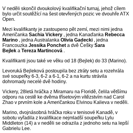
V neděli skončil dvoukolový kvalifikační turnaj, jehož cílem
bylo určit soutěžící na šest otevřených pozic ve dvouhře ATX
Open.
Mezi kvalifikanty je zastoupeno pět zemí, mezi nimi jedna
Američanka
Sachia Vickery
, jedna Kanaďanka
Rebecca
Marino
, jedna Australanka
Olivia Gadecki
, jedna
Francouzka
Jessika Ponchet
a dvě Češky
Sara
Bejlek
a
Tereza Martincová
.
Kvalifikanti jsou také ve věku od 18 (Bejlek) do 33 (Marino).
Levoruká Bejleková postoupila bez ztráty setu a rozehrála
své soupeřky 6-3, 6-2 a 6-1, 6-2 a na kurtu strávila
dohromady necelé dvě hodiny.
Vickery, 28letá hráčka z Miramaru na Floridě, čelila většímu
odporu na cestě ke dvěma třísetovým vítězstvím nad Carol
Zhao v prvním kole a Američankou Elvinou Kalieva v neděli.
Marino, dvojnásobná hráčka roku v tenisové Kanadě, v
sobotu vyřadila z kvalifikace nejmladší soupeřku Lylu
Middleton (14) a v neděli se odrazila z jednoho setu na lepší
Gabrielu Lee.