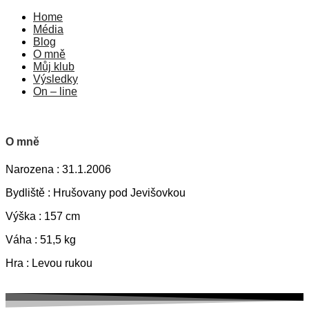
Home
Média
Blog
O mně
Můj klub
Výsledky
On – line
O mně
Narozena : 31.1.2006
Bydliště : Hrušovany pod Jevišovkou
Výška : 157 cm
Váha : 51,5 kg
Hra : Levou rukou